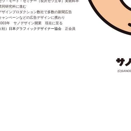
セツ・モード・セミナー（長沢セツ主宰）美術科卒
業同研究科に進む
デザインプロダクション数社で多数の新聞広告
キャンペーンなどの広告デザインに携わり
2003年 サノデザイン開業 現在に至る
（社）日本グラフィックデザイナー協会
正会員
(C)SANOD