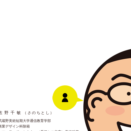
佐野千敏
（さのちとし）
武蔵野美術短期大学通信教育学部
商業デザイン科除籍